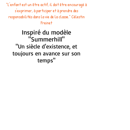
"L'enfant est un être actif, il doit être encouragé à
s'exprimer, à participer et à prendre des
responsabilités dans la vie de la classe." Célestin
Freinet
Inspiré du modèle
"Summerhill"
"Un siècle d'existence, et
toujours en avance sur son
temps"
Directrice: Tiphaine Bruyère
Tél :
09 54 97 57 90
/
06 76 45 90 17
/
ecole.democratique.belfort@gmail.com
/ rue du
Pâquis 90400 SEVENANS, France